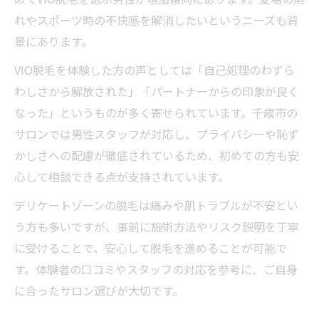
医療脱毛とサロン脱毛の特徴を徹底比較
れやスポーツ時の不快感を解消したいというニーズも背
景にあります。
メンズ脱毛で気になる効果や持続期間とは
ヒゲ脱毛・VIO脱毛の痛みと安全性の違い
VIO脱毛を体験した方の声としては「自己処理のわずら
自分に合ったメンズ脱毛方法の選び方
わしさから解放された」「パートナーからの印象が良く
なった」というものが多く寄せられています。千歳市の
脱毛費用やコスパを重視した賢い選択法
サロンでは男性スタッフが対応し、プライバシーや恥ず
かしさへの配慮が徹底されているため、初めての方も安
心して相談できる点が支持されています。
デリケートゾーンの脱毛は痛みや肌トラブルが不安とい
う方も多いですが、事前に施術方法やリスク説明を丁寧
に受けることで、安心して脱毛を進めることが可能で
す。体験者の口コミやスタッフの対応を参考に、ご自身
に合ったサロン選びが大切です。