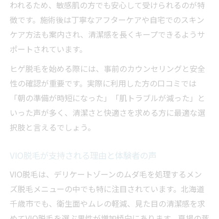
われるため、敏感肌の方でも安心して受けられるのが特
清潔感を求める男性必見のメンズ脱毛トレンド
徴です。施術後は丁寧なアフターケアや自宅でのスキン
清潔感を高めるヒゲ脱毛の新常識
ケア方法も案内され、清潔感を長くキープできるようサ
VIO脱毛で好感度アップを目指す方法
ポートされています。
最新メンズ脱毛トレンドを徹底チェック
ヒゲ脱毛を始める際には、事前のカウンセリングと安全
脱毛で印象が変わる理由と実例紹介
性の確認が重要です。実際に利用した方の口コミでは
「朝の準備が時短になった」「肌トラブルが減った」と
自宅ケアとサロン脱毛の効果的な使い分け
いった声が多く、清潔さと快適さを求める方に最適な選
ムダ毛悩み改善ならヒゲ脱毛やVIO脱毛が効果的
択肢と言えるでしょう。
ヒゲ脱毛で毎日のケアをラクにする方法
VIO脱毛がムダ毛悩み解消に有効な理由
VIO脱毛が支持される理由と体験者の声
メンズ脱毛の効果を高めるポイントまとめ
VIO脱毛は、デリケートゾーンのムダ毛を処理するメン
悩み別に選ぶメンズ脱毛プランの特徴
ズ脱毛メニューの中でも特に注目されています。北海道
施術後のアフターケアでトラブル予防
千歳市でも、衛生面やムレの軽減、見た目の清潔感を求
医療脱毛とサロン脱毛の違いを知るメンズ脱毛
めてVIO脱毛を選ぶ男性が増加傾向にあります。夏場の蒸