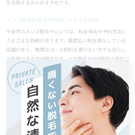
を活用するのもおすすめです。
メンズ脱毛料金や予約のしやすさを比較
千歳市のメンズ脱毛サロンでは、料金体系や予約方法に
さまざまな特徴があります。都度払い制を導入している
店舗が多く、無理なコース契約を避けたい方でも安心し
て利用できるのが魅力です。ヒゲ脱毛やVIO脱毛は部位ご
とに料金が設定されているケースが一般的です。
ネット予約や電話予約に対応しているサロンが増えてお
り、忙しい方でも自分の予定に合わせてスムーズに予約
が取れるようになっています。人気の時間帯や週末は予
約が集中しやすいため、早めのスケジューリングがポイ
ントです。
料金面では、初回限定の割引や体験プランを活用するこ