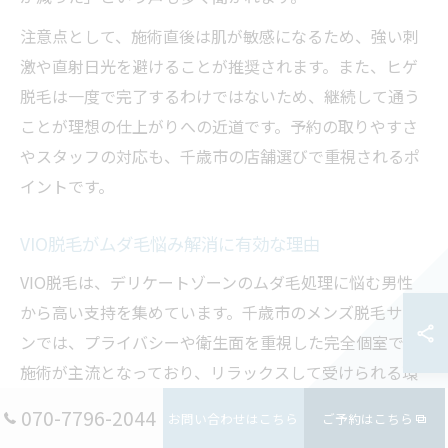
注意点として、施術直後は肌が敏感になるため、強い刺
激や直射日光を避けることが推奨されます。また、ヒゲ
脱毛は一度で完了するわけではないため、継続して通う
ことが理想の仕上がりへの近道です。予約の取りやすさ
やスタッフの対応も、千歳市の店舗選びで重視されるポ
イントです。
VIO脱毛がムダ毛悩み解消に有効な理由
VIO脱毛は、デリケートゾーンのムダ毛処理に悩む男性
から高い支持を集めています。千歳市のメンズ脱毛サロ
ンでは、プライバシーや衛生面を重視した完全個室での
施術が主流となっており、リラックスして受けられる環
境が整っています。特にVIO脱毛は、汗やムレによる不快
070-7796-2044
お問い合わせはこちら
ご予約はこちら
感を軽減し、日常の清潔感を保つ上で有効です。