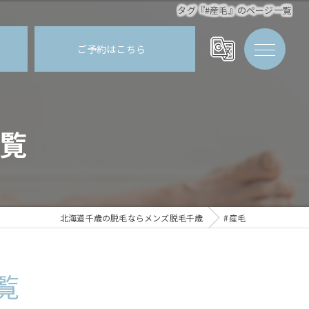
タグ『#産毛』のページ一覧
ご予約はこちら
覧
北海道千歳の脱毛ならメンズ脱毛千歳
#産毛
覧