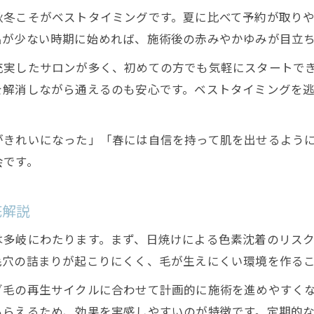
秋冬こそがベストタイミングです。夏に比べて予約が取り
メンズ脱毛でセルフケアより高い効果を実感
出が少ない時期に始めれば、施術後の赤みやかゆみが目立
最新技術で痛みを抑えた脱毛方法を紹介
充実したサロンが多く、初めての方でも気軽にスタートで
メンズ脱毛の最新技術で痛みを軽減する仕組み
を解消しながら通えるのも安心です。ベストタイミングを
全身脱毛でも安心な最新脱毛機器の特徴
痛みが少ないメンズ脱毛を選ぶポイント
がきれいになった」「春には自信を持って肌を出せるよう
千歳駅周辺で体験できる最新メンズ脱毛方法
会です。
美肌も叶う最新全身メンズ脱毛の魅力とは
お問い合わせはこちら
お問い合わせはこちら
底解説
は多岐にわたります。まず、日焼けによる色素沈着のリス
毛穴の詰まりが起こりにくく、毛が生えにくい環境を作る
ダ毛の再生サイクルに合わせて計画的に施術を進めやすく
もらえるため、効果を実感しやすいのが特徴です。定期的