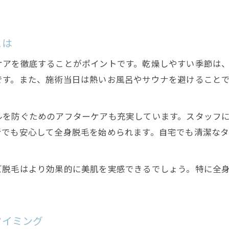
メンズ脱毛が秋冬に効果を発揮するワケ
全身メンズ脱毛は秋冬の肌ケアと相性抜群
とは
美肌効果も期待できるメンズ脱毛の魅力
ケアを徹底することがポイントです。乾燥しやすい季節は
メンズ脱毛が全身の美肌づくりに役立つ理由
です。また、施術当日は熱いお風呂やサウナを避けること
脱毛後のスキンケアで美肌効果を実感しよう
全身メンズ脱毛の美肌メリットと注意点
ルを防ぐためのアフターケアも充実しています。スタッフ
美肌を目指すなら秋冬の全身メンズ脱毛が最適
者でも安心して全身脱毛を始められます。自宅でも清潔な
メンズ脱毛で肌荒れ対策と清潔感を両立する方法
セルフ脱毛との違いを徹底解説
ズ脱毛はより効果的に美肌を実感できるでしょう。特に全
プロのメンズ脱毛とセルフ脱毛の違いとは
全身脱毛で得られるプロ施術の安心感を解説
セルフ脱毛では難しい美肌効果の理由
タイミング
千歳市のセルフ脱毛とプロの違いを比較しよう