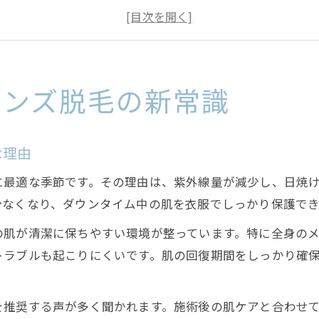
千歳駅周辺で全身脱毛を始めるベストタイミング
秋冬ならではのメンズ脱毛の効果を徹底解説
肌トラブルを防ぐ秋冬の全身メンズ脱毛対策
千歳駅で叶える理想のメンズ脱毛体験
メンズ脱毛の新常識
メンズ脱毛を千歳駅で始める魅力と安心感
千歳駅で全身メンズ脱毛が選ばれる理由を解説
な理由
サロン選びで重視したい千歳駅周辺のポイント
に最適な季節です。その理由は、紫外線量が減少し、日焼
初めてでも安心の千歳駅メンズ脱毛サロン体験
少なくなり、ダウンタイム中の肌を衣服でしっかり保護で
メンズ脱毛で千歳駅の通いやすさを実感しよう
の肌が清潔に保ちやすい環境が整っています。特に全身の
全身脱毛なら秋冬に取り組む理由とは
トラブルも起こりにくいです。肌の回復期間をしっかり確
秋冬に全身メンズ脱毛を選ぶべき最大の理由
肌の露出が少ない秋冬は全身脱毛に最適
を推奨する声が多く聞かれます。施術後の肌ケアと合わせ
秋冬の全身メンズ脱毛で美肌を守るポイント