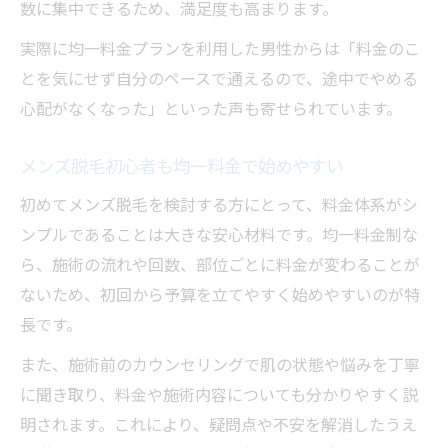
数に集中できるため、満足度も高まります。
費用を抑えて満足できるメンズ脱毛の魅力
コスパで選ばれるメンズ脱毛の均一料金プ
実際に均一料金プランを利用した男性からは「料金のこ
ラン
とを気にせず自分のペースで通えるので、途中でやめる
無駄なく始めるならメンズ脱毛は均一料金
心配がなくなった」といった声も寄せられています。
を
メンズ脱毛初心者も均一料金で始めやすい
複雑な価格に悩まず選べる脱毛の新常識
初めてメンズ脱毛を検討する方にとって、料金体系がシ
価格に悩まず選べるメンズ脱毛の均一料金
ンプルであることは大きな安心材料です。均一料金制な
複雑な料金体系がないメンズ脱毛の利点
ら、施術の流れや回数、部位ごとに料金が変わることが
均一料金で迷わず始めるメンズ脱毛の方法
ないため、初回から予算を立てやすく始めやすいのが特
価格の不安を解消するメンズ脱毛のポイン
長です。
ト
また、施術前のカウンセリングで肌の状態や悩みを丁寧
新常識となる均一料金メンズ脱毛の魅力
に聞き取り、料金や施術内容についても分かりやすく説
明されます。これにより、疑問点や不安を解消したうえ