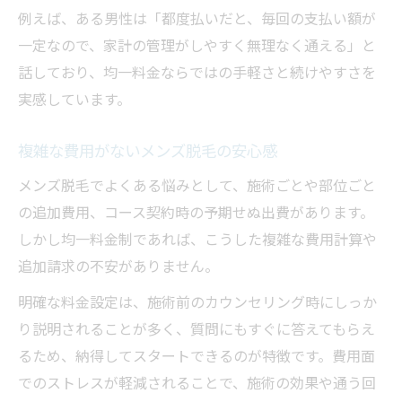
例えば、ある男性は「都度払いだと、毎回の支払い額が
分かりやすい料金で始めるメンズ脱毛体験
一定なので、家計の管理がしやすく無理なく通える」と
均一料金ならメンズ脱毛が気軽に選べる理由
話しており、均一料金ならではの手軽さと続けやすさを
均一料金のメンズ脱毛が気軽に始められる
実感しています。
訳
料金の不安を解消するメンズ脱毛の均一料
複雑な費用がないメンズ脱毛の安心感
金
メンズ脱毛でよくある悩みとして、施術ごとや部位ごと
メンズ脱毛の敷居を下げる均一料金プラン
の追加費用、コース契約時の予期せぬ出費があります。
均一料金で手軽に通えるメンズ脱毛の魅力
しかし均一料金制であれば、こうした複雑な費用計算や
初めてでも安心なメンズ脱毛の料金設定
追加請求の不安がありません。
コスパ重視派が注目するメンズ脱毛のポイント
明確な料金設定は、施術前のカウンセリング時にしっか
コスパ重視の方へおすすめのメンズ脱毛選
り説明されることが多く、質問にもすぐに答えてもらえ
び
るため、納得してスタートできるのが特徴です。費用面
均一料金で叶うメンズ脱毛の賢い活用法
でのストレスが軽減されることで、施術の効果や通う回