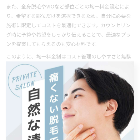
また、全身脱毛やVIOなど部位ごとの均一料金設定によ
り、希望する部位だけを選択できるため、自分に必要な
施術に限定してコストを最適化できます。カウンセリン
グ時に予算や希望をしっかり伝えることで、最適なプラ
ンを提案してもらえるのも安心材料です。
このように、均一料金制はコスト管理のしやすさと無駄
な出費を抑える点で、初めての方にも経験者にも支持さ
れる理由となっています。
シンプルな料金体系がもたらす安
心な脱毛体験
メンズ脱毛はシンプルな料金体系が重要