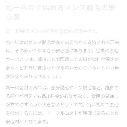
費用対効果から見たメンズ脱毛の魅力
均一料金で始めるメンズ脱毛の安
メンズ脱毛の費用対効果はどこに現れるか
心感
均一料金のメンズ脱毛で得られる満足感
均一料金のメンズ脱毛が選ばれる理由とは
費用対効果重視で選ぶメンズ脱毛のポイン
ト
均一料金のメンズ脱毛が多くの男性から支持される理由
均一料金がメンズ脱毛のコスパを高める理
は、その分かりやすさと安心感にあります。従来の脱毛
由
サービスでは、部位ごとや回数ごとの細かな料金設定が
多く、どれだけ費用がかかるのか分かりづらいという声
メンズ脱毛は均一料金で無駄な出費を防ぐ
が少なくありませんでした。
シンプルな料金体系がもたらす安心な脱毛体験
均一料金制であれば、全身脱毛やヒゲ脱毛など、施術す
メンズ脱毛はシンプルな料金体系が重要
る部位が増えても追加料金の心配がなく、費用の見通し
均一料金で安心できるメンズ脱毛の流れ
が立てやすい点が大きなメリットです。特に初めて脱毛
追加費用の心配がないメンズ脱毛の魅力
を検討する方には、トータルコストが明確であることが
複雑なプランを避けるなら均一料金のメン
安心材料となります。
ズ脱毛