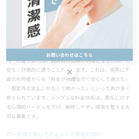
メンズ脱毛を検討する際、多くの方が料金体系の複雑さ
に戸惑いを感じています。特に初めて脱毛を受ける場
合、コース制や部位ごとの細かな料金設定、想定外の追
加費用が不安材料となりがちです。こうした背景から、
シンプルで分かりやすい均一料金の重要性が高まってい
ます。
お問い合わせはこちら
均一料金であれば、施術前に総額が明確になるため、不
安なく計画的に通うことができます。これは、実際に千
お問い合わせはこちら
歳の利用者からも「料金が明確なので安心して通えた」
「想定外の支払いがなくて助かった」といった声が多く
寄せられています。シンプルな料金体系は、脱毛に対す
る心理的ハードルを下げ、継続しやすい環境を整える大
切な要素です。
均一料金で安心できるメンズ脱毛の流れ