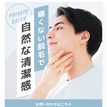
#メンズ脱毛千歳 #千歳市 #千歳メンズ脱毛 #千歳脱毛
#剃り残しOK #ヒゲ脱毛 #全身脱毛
#自衛隊 #陸上自衛隊 #航空自衛隊 #千歳駐屯地 #千歳基
地
#脱毛初心者歓迎 #男の脱毛 #清潔感アップ
< 前のページ
一覧に戻る
次のページ >
カテゴリー
Categories
お問い合わせはこちら
全てのカテゴリー