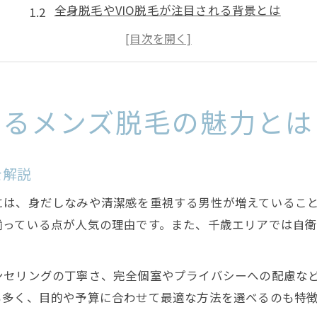
全身脱毛やVIO脱毛が注目される背景とは
美容脱毛とメンズ脱毛の違いを千歳で知る
清潔感アップを目指すメンズ脱毛の魅力
千歳で始めるヒゲ脱毛のメリットと効果
全身脱毛で清潔感アップを目指すコツを紹介
めるメンズ脱毛の魅力とは
メンズ脱毛全身で清潔感を手に入れる方法
千歳の全身脱毛で肌トラブルを防ぐコツ
を解説
全身脱毛前後に意識したいケアポイント
は、身だしなみや清潔感を重視する男性が増えていること
ムダ毛処理の負担を減らす全身脱毛の魅力
揃っている点が人気の理由です。また、千歳エリアでは自
千歳で全身脱毛を選ぶ際のサロン選び基準
ムレやニオイ対策に役立つVIO脱毛の実感
ンセリングの丁寧さ、完全個室やプライバシーへの配慮な
メンズ脱毛VIOでムレやニオイを軽減する秘訣
も多く、目的や予算に合わせて最適な方法を選べるのも特
VIO脱毛が千歳で人気の理由と効果実感