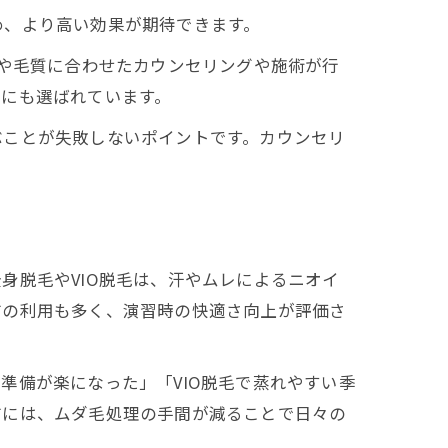
め、より高い効果が期待できます。
質や毛質に合わせたカウンセリングや施術が行
方にも選ばれています。
ぶことが失敗しないポイントです。カウンセリ
身脱毛やVIO脱毛は、汗やムレによるニオイ
方の利用も多く、演習時の快適さ向上が評価さ
準備が楽になった」「VIO脱毛で蒸れやすい季
方には、ムダ毛処理の手間が減ることで日々の