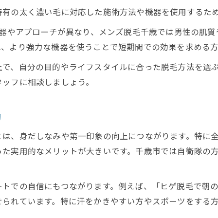
特有の太く濃い毛に対応した施術方法や機器を使用するた
通いやすさやサポート体制で選ぶポイント
千歳の医療脱毛と美容脱毛の口コミを紹介
機器やアプローチが異なり、メンズ脱毛千歳では男性の肌
れ、より強力な機器を使うことで短期間での効果を求める
自衛隊割引を活用できる脱毛のメリット解説
千歳のメンズ脱毛で自衛隊割引を賢く利用
上で、自分の目的やライフスタイルに合った脱毛方法を選
タッフに相談しましょう。
自衛隊員が脱毛する実用的なメリットとは
演習時のムレ対策に役立つメンズ脱毛効果
力
自衛隊員のヒゲ脱毛で清潔感と時短を実現
自衛隊割引対応の脱毛サロン選びのコツ
お問い合わせはこちら
お問い合わせはこちら
は、身だしなみや第一印象の向上につながります。特に全
った実用的なメリットが大きいです。千歳市では自衛隊の
トでの自信にもつながります。例えば、「ヒゲ脱毛で朝の
せられています。特に汗をかきやすい方やスポーツをする