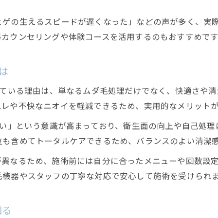
美容脱毛でVIO部位の清潔感を保つ方法
ヒゲの生えるスピードが遅くなった」などの声が多く、実
自衛隊員におすすめのVIO脱毛のポイント
料カウンセリングや体験コースを活用するのもおすすめです
VIO脱毛で快適な毎日を手に入れる方法
ヒゲケアが時短に効くメンズ脱毛のすすめ
は
ヒゲ脱毛で毎朝の時短と肌ケアを両立
れている理由は、単なるムダ毛処理だけでなく、快適さや
千歳でヒゲの生えるスピードを抑える方法
ムレや不快なニオイを軽減できるため、実用的なメリット
美容脱毛で実感するヒゲ処理の快適さ
たい」という意識が高まっており、衛生面の向上や自己処
ヒゲ脱毛を続けるメリットと実感ポイント
位も含めてトータルケアできるため、バランスのよい清潔
千歳のメンズ脱毛でヒゲ悩みを解消する
が異なるため、施術前には自分に合ったメニューや回数設
千歳エリアで選ぶ医療脱毛と美容脱毛の違い
毛機器やスタッフの丁寧な対応で安心して施術を受けられ
医療脱毛と美容脱毛の選び方を千歳で解説
千歳でメンズ脱毛するならどちらが最適？
知る
効果や痛みの違いを比較するメンズ脱毛